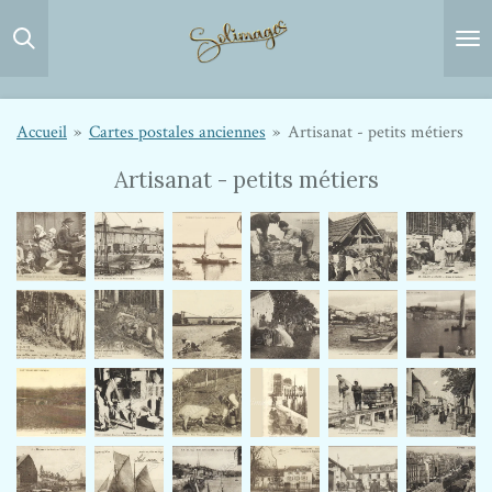
Passer
au
contenu
principal
Accueil
»
Cartes postales anciennes
»
Artisanat - petits métiers
Artisanat - petits métiers