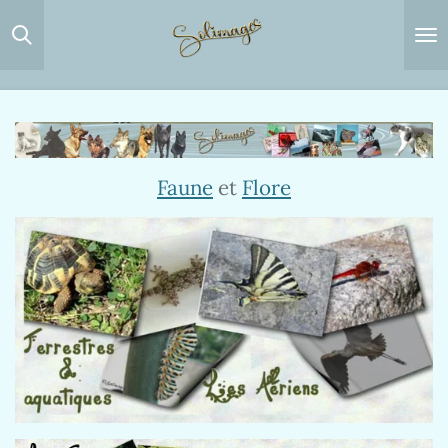
Passer
au
contenu
principal
Faune
et
Flore