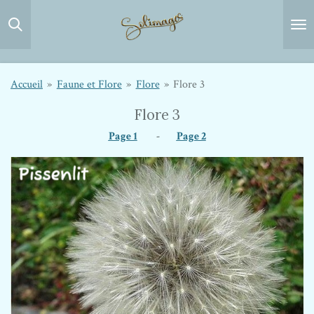
Passer
au
contenu
principal
Accueil
»
Faune et Flore
»
Flore
»
Flore 3
Flore 3
Page 1
-
Page 2