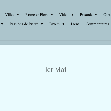
Villes
Faune et Flore
Vidéo
Prisunic
Carte
Passions de Pierre
Divers
Liens
Commentaires
1er Mai