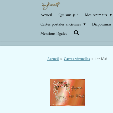
Passer
au
Accueil
Qui suis-je ?
Mes Animaux
contenu
Cartes postales anciennes
Diaporamas
principal
Mentions légales
Accueil
»
Cartes virtuelles
»
1er Mai