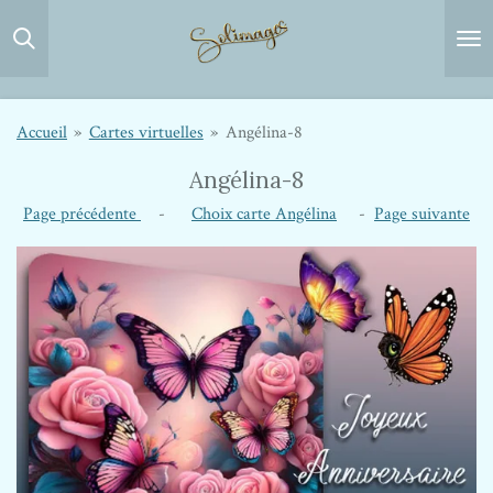
Passer
au
contenu
principal
Accueil
»
Cartes virtuelles
»
Angélina-8
Angélina-8
Page précédente
-
Choix carte Angélina
-
Page suivante