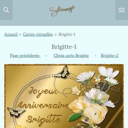
Passer
au
contenu
principal
Accueil
»
Cartes virtuelles
»
Brigitte-1
Brigitte-1
Page précédente
-
Choix carte Brigitte
-
Brigitte-2