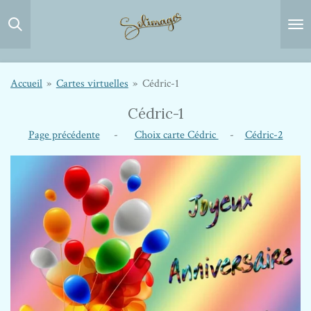
Passer
au
contenu
principal
Accueil
»
Cartes virtuelles
»
Cédric-1
Cédric-1
Page précédente
-
Choix carte Cédric
-
Cédric-2