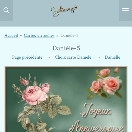
Passer
au
contenu
principal
Accueil
»
Cartes virtuelles
»
Danièle-5
Danièle-5
Page précédente
-
Choix carte Danièle
-
Danielle