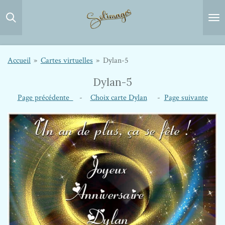
Passer
au
contenu
principal
Accueil
»
Cartes virtuelles
»
Dylan-5
Dylan-5
Page précédente
-
Choix carte Dylan
-
Page suivante