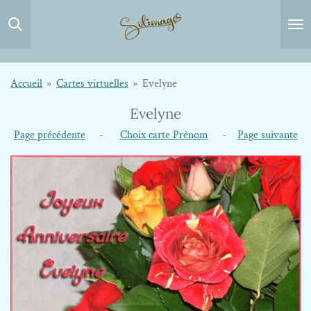
Passer
au
contenu
principal
Accueil
»
Cartes virtuelles
»
Evelyne
Evelyne
Page précédente
-
Choix carte Prénom
-
Page suivante