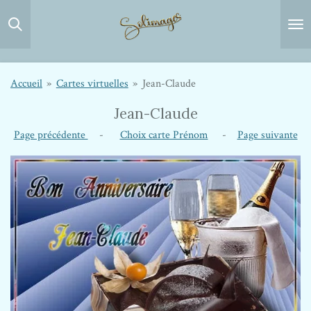
Passer
au
contenu
principal
Accueil
»
Cartes virtuelles
»
Jean-Claude
Jean-Claude
Page précédente
-
Choix carte Prénom
-
Page suivante