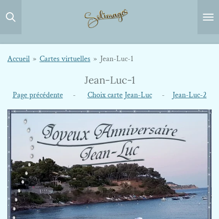
Passer
au
contenu
principal
Accueil
»
Cartes virtuelles
»
Jean-Luc-1
Jean-Luc-1
Page précédente
-
Choix carte Jean-Luc
-
Jean-Luc-2