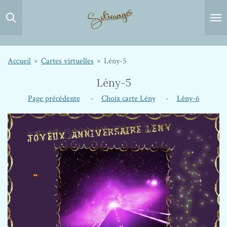
Passer
au
contenu
principal
Accueil
»
Cartes virtuelles
»
Lény-5
Lény-5
Page précédente
-
Choix carte Lény
-
Lény-6