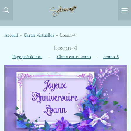
Passer
au
contenu
principal
Accueil
»
Cartes virtuelles
»
Loann-4
Loann-4
Page précédente
-
Choix carte Loann
-
Loann-5