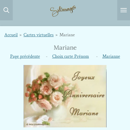
Passer
au
contenu
principal
Accueil
»
Cartes virtuelles
»
Mariane
Mariane
Page précédente
-
Choix carte Prénom
-
Marianne