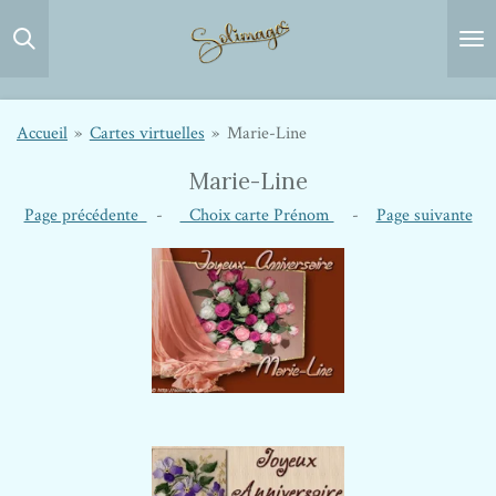
Passer
au
contenu
principal
Accueil
»
Cartes virtuelles
»
Marie-Line
Marie-Line
Page précédente
-
Choix carte Prénom
-
Page suivante