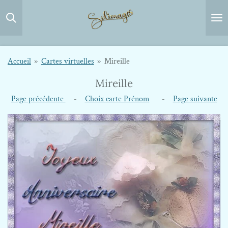
Passer
au
contenu
principal
Accueil
»
Cartes virtuelles
»
Mireille
Mireille
Page précédente
-
Choix carte Prénom
-
Page suivante