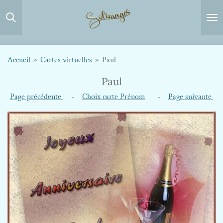
Passer
au
contenu
principal
Accueil
»
Cartes virtuelles
»
Paul
Paul
Page précédente
-
Choix carte Prénom
-
Page suivante