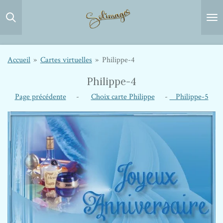
Passer
au
contenu
principal
Accueil
»
Cartes virtuelles
»
Philippe-4
Philippe-4
Page précédente
-
Choix carte Philippe
-
Philippe-5