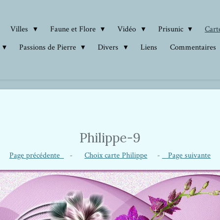
Villes
Faune et Flore
Vidéo
Prisunic
Carte
Passions de Pierre
Divers
Liens
Commentaires
Philippe-9
Page précédente
-
Choix carte Philippe
-
Page suivante