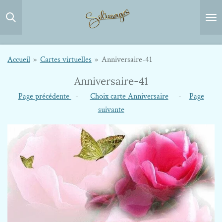
Passer
au
contenu
principal
Accueil
»
Cartes virtuelles
»
Anniversaire-41
Anniversaire-41
Page précédente
-
Choix carte Anniversaire
-
Page
suivante