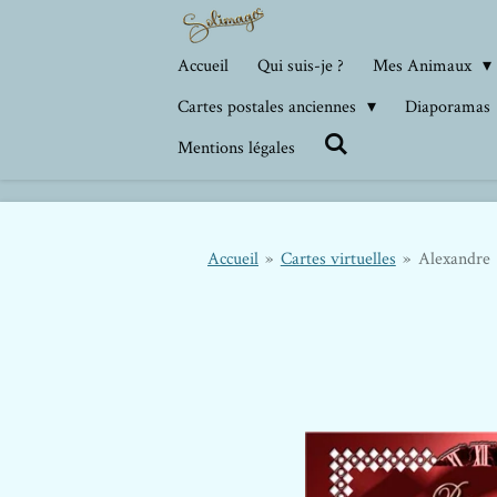
Passer
au
Accueil
Qui suis-je ?
Mes Animaux
contenu
Cartes postales anciennes
Diaporamas
principal
Mentions légales
Accueil
»
Cartes virtuelles
»
Alexandre