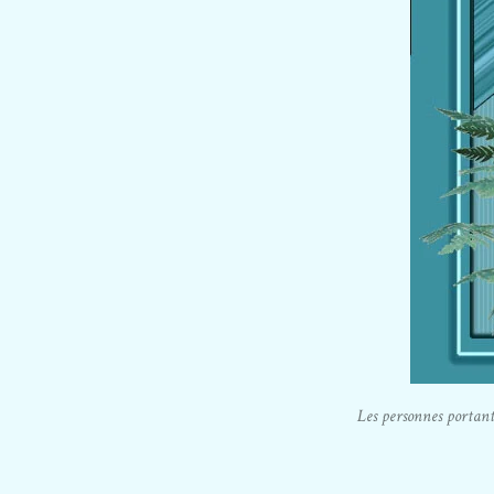
Les personnes portant