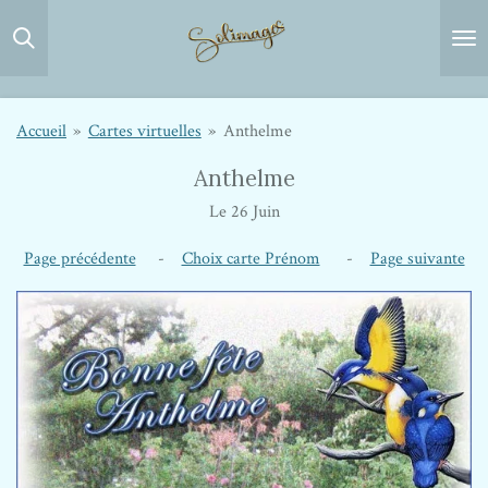
Passer
au
contenu
principal
Accueil
»
Cartes virtuelles
»
Anthelme
Anthelme
Le 26 Juin
Page précédente
-
Choix carte Prénom
-
Page suivante