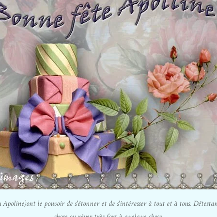
poline)ont le pouvoir de s'étonner et de s'intéresser à tout et à tous. Détestant 
chose ou rêver très fort à quelque chose.