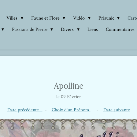
Villes
Faune et Flore
Vidéo
Prisunic
Carte
Passions de Pierre
Divers
Liens
Commentaires
Apolline
le 09 Février
Date précédente
-
Choix d'un Prénom
-
Date suivante