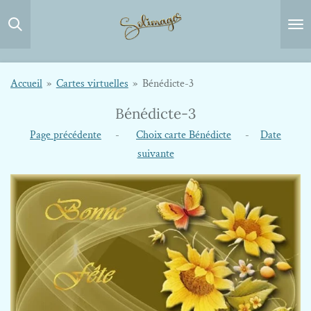
Passer
au
contenu
principal
Accueil
»
Cartes virtuelles
»
Bénédicte-3
Bénédicte-3
Page précédente
-
Choix carte Bénédicte
-
Date
suivante