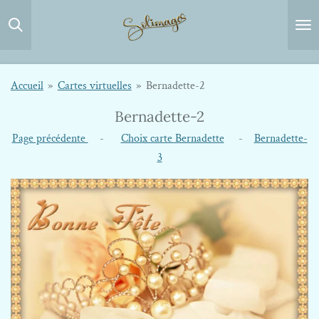
Passer
au
contenu
principal
Accueil
»
Cartes virtuelles
»
Bernadette-2
Bernadette-2
Page précédente
-
Choix carte Bernadette
-
Bernadette-
3