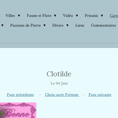
Villes
Faune et Flore
Vidéo
Prisunic
Carte
Passions de Pierre
Divers
Liens
Commentaires
Clotilde
Le 04 Juin
Page précédente
-
Choix carte Prénom
-
Page suivante