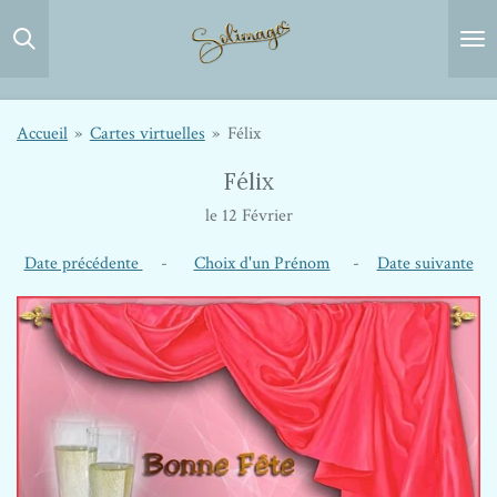
Passer
au
contenu
principal
Accueil
»
Cartes virtuelles
»
Félix
Félix
le 12 Février
Date précédente
-
Choix d'un Prénom
-
Date suivante