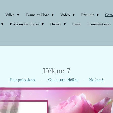
Villes
Faune et Flore
Vidéo
Prisunic
Carte
Passions de Pierre
Divers
Liens
Commentaires
Hélène-7
Page précédente
-
Choix carte Hélène
-
Hélène-8