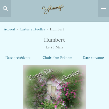
Passer
au
contenu
principal
Accueil
»
Cartes virtuelles
»
Humbert
Humbert
Le 25 Mars
Date précédente
-
Choix d'un Prénom
-
Date suivante