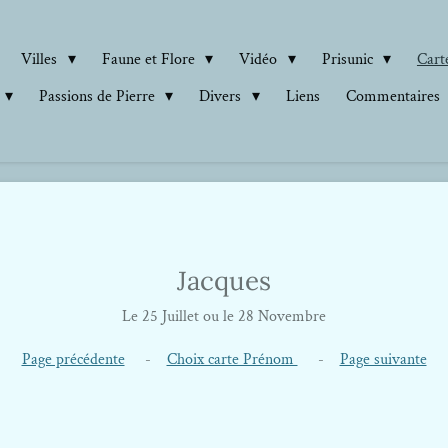
Villes
Faune et Flore
Vidéo
Prisunic
Carte
Passions de Pierre
Divers
Liens
Commentaires
Jacques
Le 25 Juillet ou le 28 Novembre
Page précédente
-
Choix carte Prénom
-
Page suivante