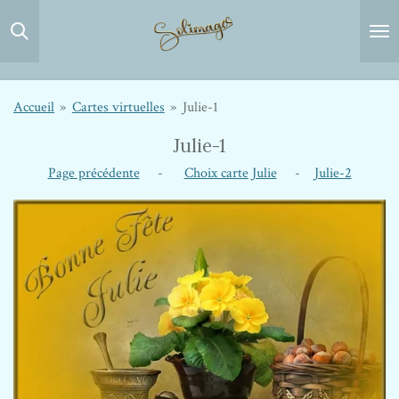
Passer
au
contenu
principal
Accueil
»
Cartes virtuelles
»
Julie-1
Julie-1
Page précédente
-
Choix carte Julie
-
Julie-2