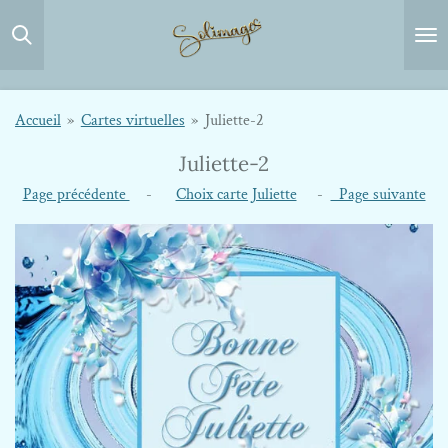
Passer
au
contenu
principal
Accueil
»
Cartes virtuelles
»
Juliette-2
Juliette-2
Page précédente
-
Choix carte Juliette
-
Page suivante