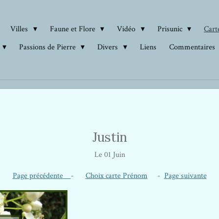
Villes
Faune et Flore
Vidéo
Prisunic
Carte
Passions de Pierre
Divers
Liens
Commentaires
Justin
Le 01 Juin
Page précédente
-
Choix carte Prénom
-
Page suivante