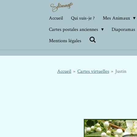
Passer
au
Accueil
Qui suis-je ?
Mes Animaux
contenu
Cartes postales anciennes
Diaporamas
principal
Mentions légales
Accueil
»
Cartes virtuelles
»
Justin