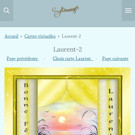
Passer
au
contenu
principal
Accueil
»
Cartes virtuelles
»
Laurent-2
Laurent-2
Page précédente
-
Choix carte Laurent
-
Page suivante