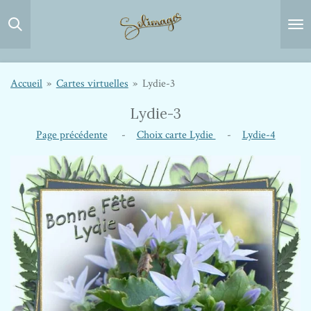
Passer
au
contenu
principal
Accueil
»
Cartes virtuelles
»
Lydie-3
Lydie-3
Page précédente
-
Choix carte Lydie
-
Lydie-4