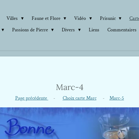
Villes
Faune et Flore
Vidéo
Prisunic
Carte
Passions de Pierre
Divers
Liens
Commentaires
Marc-4
Page précédente
-
Choix carte Marc
-
Marc-5