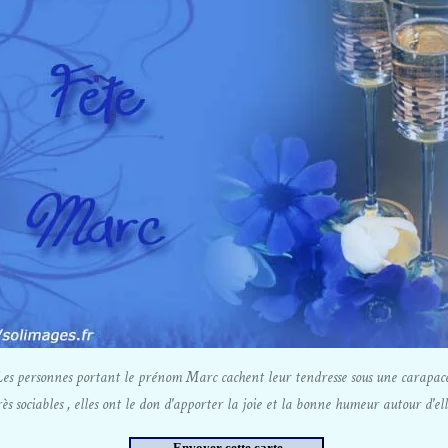
Les personnes portant le prénom Marc cachent leur tendresse sous une carapace
ès sociables , elles ont le don d'apporter la joie et la bonne humeur autour d'ell