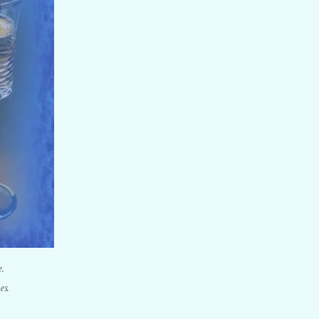
.
es.