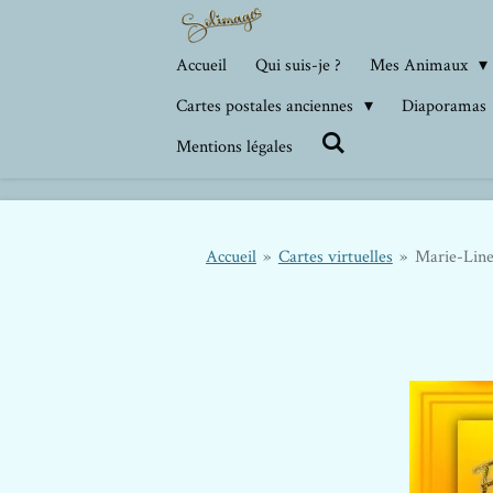
Passer
au
Accueil
Qui suis-je ?
Mes Animaux
contenu
Cartes postales anciennes
Diaporamas
principal
Mentions légales
Accueil
»
Cartes virtuelles
»
Marie-Lin