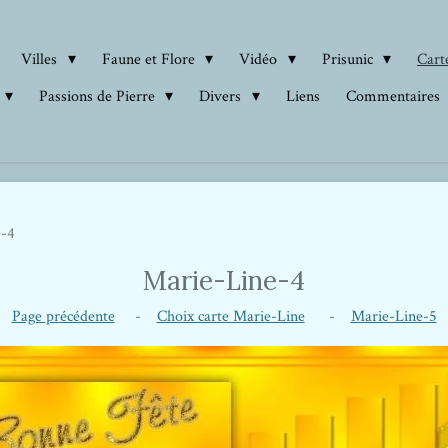
Villes
Faune et Flore
Vidéo
Prisunic
Carte
Passions de Pierre
Divers
Liens
Commentaires
e-4
Marie-Line-4
Page précédente
-
Choix carte Marie-Line
-
Marie-Line-5