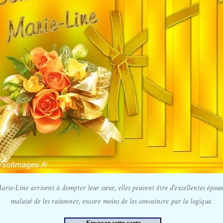
e-Line arrivent à dompter leur cœur, elles peuvent être d'excellentes épouses, 
malaisé de les raisonner, encore moins de les convaincre par la logique.