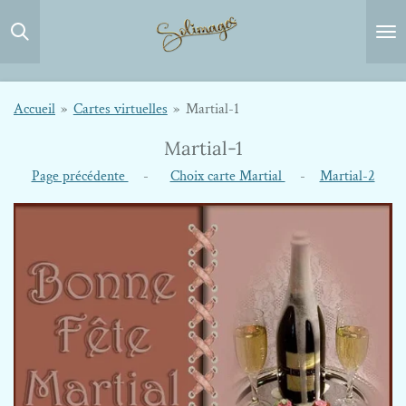
Passer
au
contenu
principal
Accueil
»
Cartes virtuelles
»
Martial-1
Martial-1
Page précédente
-
Choix carte Martial
-
Martial-2