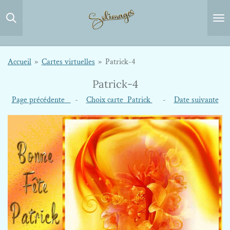
Passer
au
contenu
principal
Accueil
»
Cartes virtuelles
»
Patrick-4
Patrick-4
Page précédente
-
Choix carte Patrick
-
Date suivante