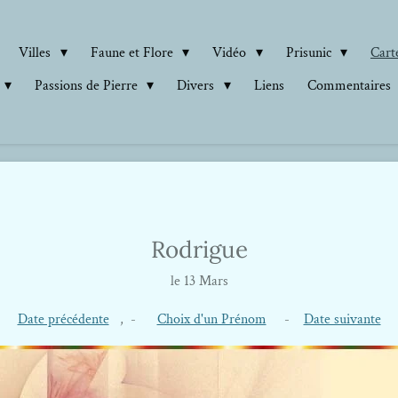
Villes
Faune et Flore
Vidéo
Prisunic
Carte
Passions de Pierre
Divers
Liens
Commentaires
Rodrigue
le 13 Mars
Date précédente
, -
Choix d'un Prénom
-
Date suivante