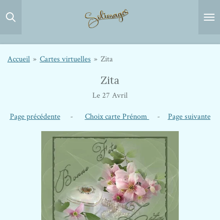
Passer
au
contenu
principal
Accueil
»
Cartes virtuelles
»
Zita
Zita
Le 27 Avril
Page précédente
-
Choix carte Prénom
-
Page suivante