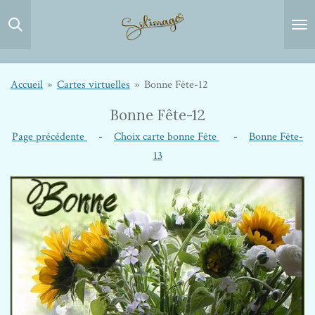
Passer
au
contenu
principal
Accueil
»
Cartes virtuelles
»
Bonne Fête-12
Bonne Fête-12
Page précédente
-
Choix carte bonne Fête
-
Bonne Fête-
13