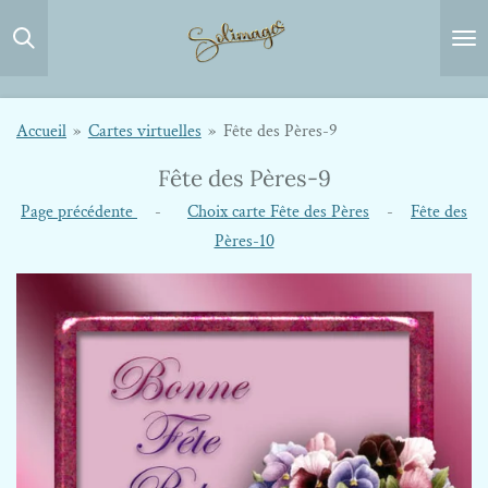
Passer
au
contenu
principal
Accueil
»
Cartes virtuelles
»
Fête des Pères-9
Fête des Pères-9
Page précédente
-
Choix carte Fête des Pères
-
Fête des
Pères-10