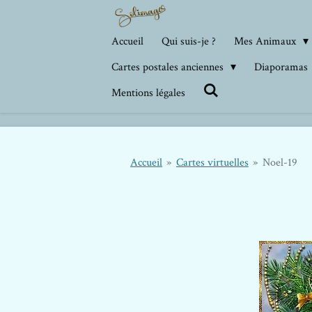
Passer
au
Accueil
Qui suis-je ?
Mes Animaux
contenu
Cartes postales anciennes
Diaporamas
principal
Mentions légales
Accueil
»
Cartes virtuelles
»
Noel-19