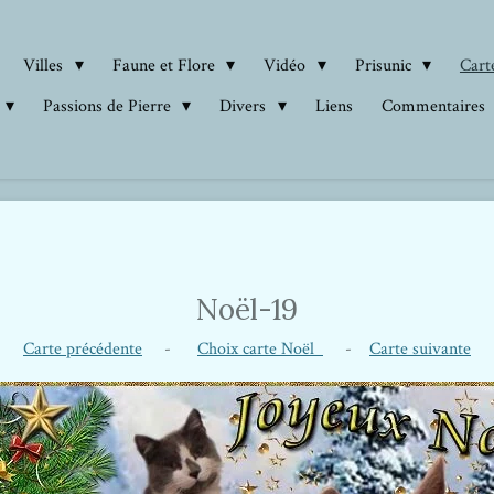
Villes
Faune et Flore
Vidéo
Prisunic
Carte
Passions de Pierre
Divers
Liens
Commentaires
Noël-19
Carte précédente
-
Choix carte Noël
-
Carte suivante