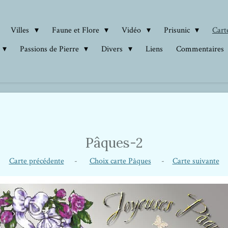
Villes
Faune et Flore
Vidéo
Prisunic
Carte
Passions de Pierre
Divers
Liens
Commentaires
Pâques-2
Carte précédente
-
Choix carte Pâques
-
Carte suivante