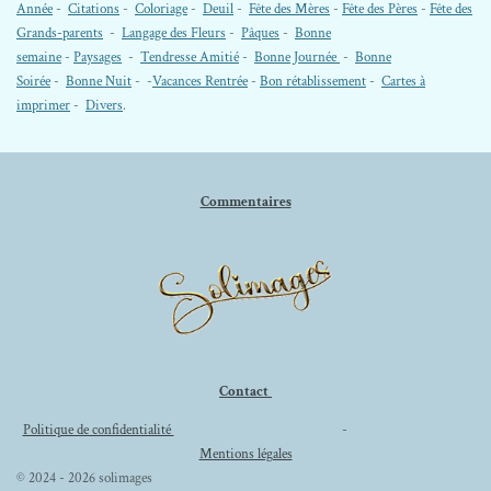
Année
-
Citations
-
Coloriage
-
Deuil
-
Fête des Mères
-
Fête des Pères
-
Fête des
Grands-parents
-
Langage des Fleurs
-
Pâques
-
Bonne
semaine
-
Paysages
-
Tendresse Amitié
-
Bonne Journée
-
Bonne
Soirée
-
Bonne Nuit
- -
Vacances Rentrée
-
Bon rétablissement
-
Cartes à
imprimer
-
Divers
.
Commentaires
Contact
Politique de confidentialité
-
Mentions légales
© 2024 - 2026 solimages