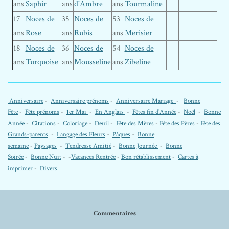
ans
Saphir
ans
d'Ambre
ans
Tourmaline
17
Noces de
35
Noces de
53
Noces de
ans
Rose
ans
Rubis
ans
Merisier
18
Noces de
36
Noces de
54
Noces de
ans
Turquoise
ans
Mousseline
ans
Zibeline
Anniversaire
-
Anniversaire prénoms
-
Anniversaire Mariage
-
Bonne
Fête
-
Fête prénoms
-
1er Mai
-
En Anglais
-
Fêtes fin d'Année
-
Noël
-
Bonne
Année
-
Citations
-
Coloriage
-
Deuil
-
Fête des Mères
-
Fête des Pères
-
Fête des
Grands-parents
-
Langage des Fleurs
-
Pâques
-
Bonne
semaine
-
Paysages
-
Tendresse Amitié
-
Bonne Journée
-
Bonne
Soirée
-
Bonne Nuit
- -
Vacances Rentrée
-
Bon rétablissement
-
Cartes à
imprimer
-
Divers
.
Commentaires