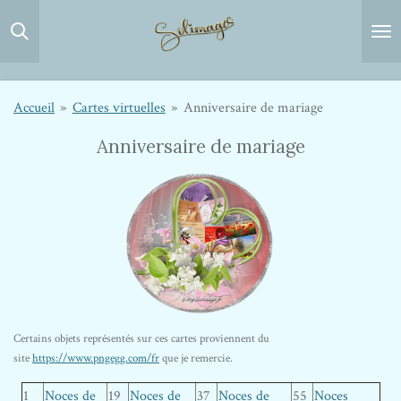
Passer
au
contenu
principal
Accueil
»
Cartes virtuelles
»
Anniversaire de mariage
Anniversaire de mariage
Certains objets représentés sur ces cartes proviennent du
site
https://www.pngegg.com/fr
que je remercie.
1
Noces de
19
Noces de
37
Noces de
55
Noces