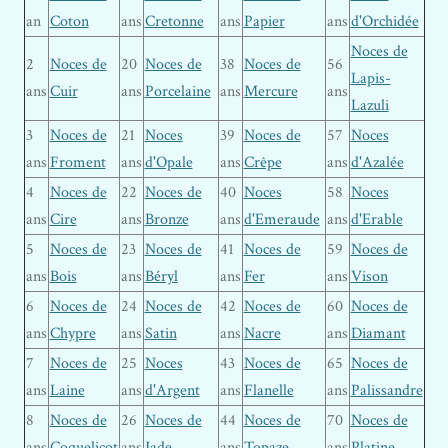
an
Coton
ans
Cretonne
ans
Papier
ans
d'Orchidée
Noces de
2
Noces de
20
Noces de
38
Noces de
56
Lapis-
ans
Cuir
ans
Porcelaine
ans
Mercure
ans
Lazuli
3
Noces de
21
Noces
39
Noces de
57
Noces
ans
Froment
ans
d'Opale
ans
Crêpe
ans
d'Azalée
4
Noces de
22
Noces de
40
Noces
58
Noces
ans
Cire
ans
Bronze
ans
d'Emeraude
ans
d'Erable
5
Noces de
23
Noces de
41
Noces de
59
Noces de
ans
Bois
ans
Béryl
ans
Fer
ans
Vison
6
Noces de
24
Noces de
42
Noces de
60
Noces de
ans
Chypre
ans
Satin
ans
Nacre
ans
Diamant
7
Noces de
25
Noces
43
Noces de
65
Noces de
ans
Laine
ans
d'Argent
ans
Flanelle
ans
Palissandre
8
Noces de
26
Noces de
44
Noces de
70
Noces de
ans
Coquelicot
ans
Jade
ans
Topaze
ans
Platine