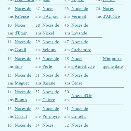
9
Noces de
27
Noces
45
Noces de
75
Noces
ans
Faïence
ans
d'Acajou
ans
Vermeil
ans
d'Albâtre
10
Noces
28
Noces de
46
Noces de
ans
d'Etain
ans
Nickel
ans
Lavande
11
Noces de
29
Noces de
47
Noces de
ans
Corail
ans
Velours
ans
Cachemire
12
Noces de
30
Noces de
48
Noces
N'importe
ans
Soie
ans
Perle
ans
d'Améthyste
quelle date
13
Noces de
31
Noces de
49
Noces de
ans
Muguet
ans
Basane
ans
Cèdre
14
Noces de
32
Noces de
50
Noces d'Or
ans
Plomb
ans
Cuivre
ans
15
Noces de
33
Noces de
51
Noces de
ans
Cristal
ans
Porphyre
ans
Camélia
16
Noces de
34
Noces
52
Noces de