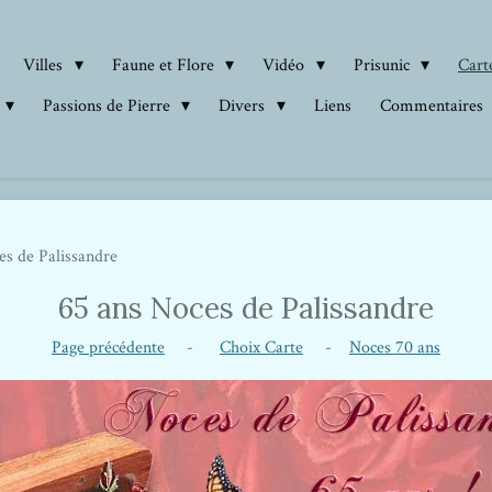
Villes
Faune et Flore
Vidéo
Prisunic
Carte
Passions de Pierre
Divers
Liens
Commentaires
es de Palissandre
65 ans Noces de Palissandre
Page précédente
-
Choix Carte
-
Noces 70 ans